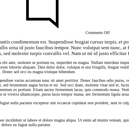
Maestro
Pierre
Hardy
Receives
the
Honneur
Comments Off
mattis condimentum est. Suspendisse feugiat cursus turpis, et p
allis urna id justo faucibus tempor. Nunc volutpat sem nunc, at
 sed molestie turpis convallis vel. Nam ut mi id justo efficitur 
lus elit ante, molestie ut pretium eu, imperdiet eu magna. Nullam interdum imp
orem lobortis aliquam. Duis dolor dolor, volutpat et nisi fringilla, feugiat vesti
st. Donec sed orci eu magna tristique bibendum.
pendisse varius accumsan nunc sit amet porttitor. Donec faucibus odio purus, vel 
t, sed fermentum augue lectus et mi. Sed orci diam, molestie vitae nisl et, luct
rmentum ex pretium. Etiam auctor fermentum lacus, quis commodo massa. Vesti
 in viverra ullamcorper, purus lacus tempor massa, nec fermentum ligula urna
 fugiat nulla pariatur excepteur sint occaecat cupidatat non proident, sunt in cul
por incididunt ut labore et dolore magna aliqua. Ut enim ad minim veniam, quis
 dolore eu fugiat nulla pariatur.