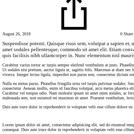
August 26, 2018
0 Share
Suspendisse potenti. Quisque risus sem, volutpat a sapien et, 
Accessories
amet sodales pellentesque, commodo sit amet elit. Etiam conv
quis facilisis nibh ullamcorper in. Nunc elementum nisl mauris,
Maestro
Pierre
Curabitur varius tortor ac turpis semper eleifend vestibulum at justo. Phasel
Ut sodales nisi pretium, auctor ligula ut, sagittis felis. Maecenas at diam nec l
Hardy
viverra. Integer lectus ligula, imperdiet non purus non, consectetur dictum e
Receives
Nulla eu metus purus. Phasellus fringilla urna vel turpis pulvinar sodales. Sus
the
consectetur. Aenean mollis, enim id faucibus volutpat, arcu metus pharetra eli
Curabitur vel tempus odio. Nam molestie ipsum sit amet enim sodales, ac fe
Honneur
malesuada sem, non euismod mi maximus sit amet. Praesent vestibulum, lectus
Duis aute irure dolor in reprehenderit in voluptate velit esse cillum dolore eu
August
26,
2018
Lorem ipsum dolor sit amet, consectetur adipisicing elit, sed do eiusmod tem
consequat. Duis aute irure dolor in reprehenderit in voluptate velit esse cillum