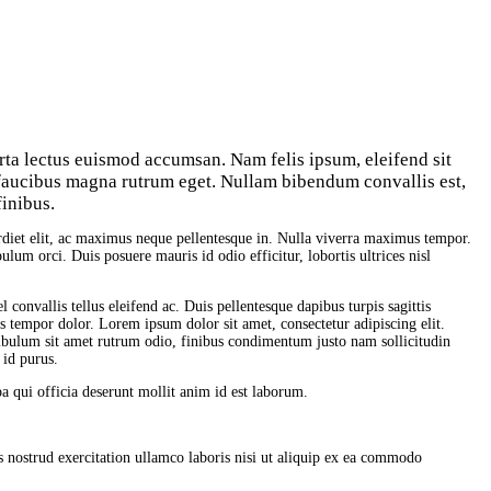
orta lectus euismod accumsan. Nam felis ipsum, eleifend sit
 faucibus magna rutrum eget. Nullam bibendum convallis est,
finibus.
erdiet elit, ac maximus neque pellentesque in. Nulla viverra maximus tempor.
bulum orci. Duis posuere mauris id odio efficitur, lobortis ultrices nisl
convallis tellus eleifend ac. Duis pellentesque dapibus turpis sagittis
us tempor dolor. Lorem ipsum dolor sit amet, consectetur adipiscing elit.
bulum sit amet rutrum odio, finibus condimentum justo nam sollicitudin
 id purus.
pa qui officia deserunt mollit anim id est laborum.
 nostrud exercitation ullamco laboris nisi ut aliquip ex ea commodo